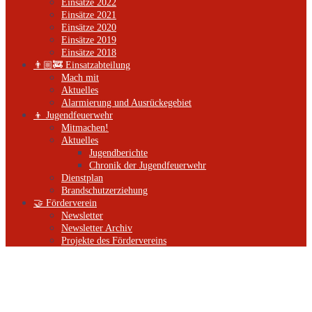
Einsätze 2022
Einsätze 2021
Einsätze 2020
Einsätze 2019
Einsätze 2018
👨🏼‍🚒 Einsatzabteilung
Mach mit
Aktuelles
Alarmierung und Ausrückegebiet
👦 Jugendfeuerwehr
Mitmachen!
Aktuelles
Jugendberichte
Chronik der Jugendfeuerwehr
Dienstplan
Brandschutzerziehung
🤝 Förderverein
Newsletter
Newsletter Archiv
Projekte des Fördervereins