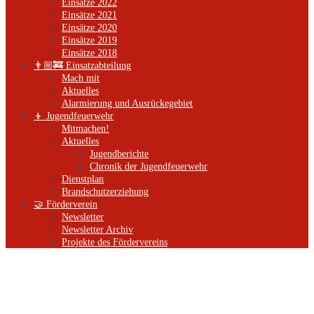
Einsätze 2022
Einsätze 2021
Einsätze 2020
Einsätze 2019
Einsätze 2018
👨🏼‍🚒 Einsatzabteilung
Mach mit
Aktuelles
Alarmierung und Ausrückegebiet
👦 Jugendfeuerwehr
Mitmachen!
Aktuelles
Jugendberichte
Chronik der Jugendfeuerwehr
Dienstplan
Brandschutzerziehung
🤝 Förderverein
Newsletter
Newsletter Archiv
Projekte des Fördervereins