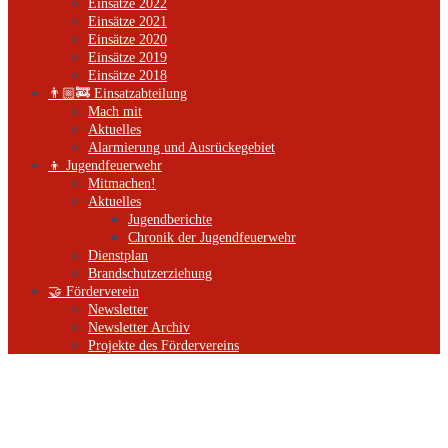
Einsätze 2022
Einsätze 2021
Einsätze 2020
Einsätze 2019
Einsätze 2018
👨🏼‍🚒 Einsatzabteilung
Mach mit
Aktuelles
Alarmierung und Ausrückegebiet
👦 Jugendfeuerwehr
Mitmachen!
Aktuelles
Jugendberichte
Chronik der Jugendfeuerwehr
Dienstplan
Brandschutzerziehung
🤝 Förderverein
Newsletter
Newsletter Archiv
Projekte des Fördervereins