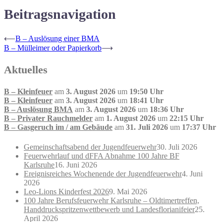
Beitragsnavigation
⟵
B – Auslösung einer BMA
B – Mülleimer oder Papierkorb
⟶
Aktuelles
B – Kleinfeuer
am
3. August 2026
um
19:50 Uhr
B – Kleinfeuer
am
3. August 2026
um
18:41 Uhr
B – Auslösung BMA
am
3. August 2026
um
18:36 Uhr
B – Privater Rauchmelder
am
1. August 2026
um
22:15 Uhr
B – Gasgeruch im / am Gebäude
am
31. Juli 2026
um
17:37 Uhr
Gemeinschaftsabend der Jugendfeuerwehr
30. Juli 2026
Feuerwehrlauf und dFFA Abnahme 100 Jahre BF
Karlsruhe
16. Juni 2026
Ereignisreiches Wochenende der Jugendfeuerwehr
4. Juni
2026
Leo-Lions Kinderfest 2026
9. Mai 2026
100 Jahre Berufsfeuerwehr Karlsruhe – Oldtimertreffen,
Handdruckspritzenwettbewerb und Landesflorianifeier
25.
April 2026