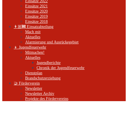
Einsätze 2022
Einsätze 2021
Einsätze 2020
Einsätze 2019
Einsätze 2018
👨🏼‍🚒 Einsatzabteilung
Mach mit
Aktuelles
Alarmierung und Ausrückegebiet
👦 Jugendfeuerwehr
Mitmachen!
Aktuelles
Jugendberichte
Chronik der Jugendfeuerwehr
Dienstplan
Brandschutzerziehung
🤝 Förderverein
Newsletter
Newsletter Archiv
Projekte des Fördervereins