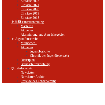
Einsätze 2022
Einsätze 2021
Einsätze 2020
Einsätze 2019
Einsätze 2018
👨🏼‍🚒 Einsatzabteilung
Mach mit
Aktuelles
Alarmierung und Ausrückegebiet
👦 Jugendfeuerwehr
Mitmachen!
Aktuelles
Jugendberichte
Chronik der Jugendfeuerwehr
Dienstplan
Brandschutzerziehung
🤝 Förderverein
Newsletter
Newsletter Archiv
Projekte des Fördervereins