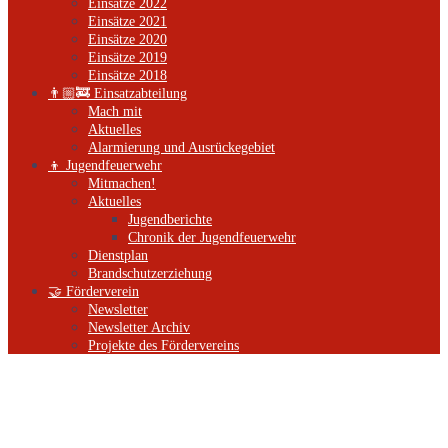
Einsätze 2022
Einsätze 2021
Einsätze 2020
Einsätze 2019
Einsätze 2018
👨🏼‍🚒 Einsatzabteilung
Mach mit
Aktuelles
Alarmierung und Ausrückegebiet
👦 Jugendfeuerwehr
Mitmachen!
Aktuelles
Jugendberichte
Chronik der Jugendfeuerwehr
Dienstplan
Brandschutzerziehung
🤝 Förderverein
Newsletter
Newsletter Archiv
Projekte des Fördervereins